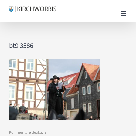
bt9i3586
für
Kommentare deaktiviert