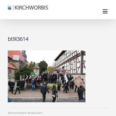
bt9i3614
für
Kommentare deaktiviert